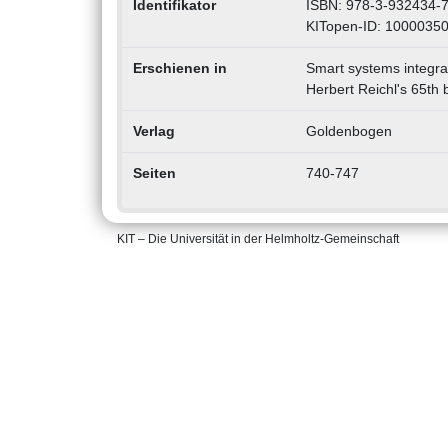
Identifikator
ISBN: 978-3-932434-
KITopen-ID: 1000035
Erschienen in
Smart systems integrat
Herbert Reichl's 65th b
Verlag
Goldenbogen
Seiten
740-747
KIT – Die Universität in der Helmholtz-Gemeinschaft