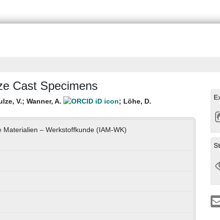
nze Cast Specimens
E
lze, V.
;
Wanner, A.
;
Löhe, D.
te Materialien – Werkstoffkunde (IAM-WK)
S