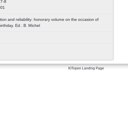
77-8
001
ion and reliability: honorary volume on the occasion of
irthday. Ed.: B. Michel
KITopen Landing Page