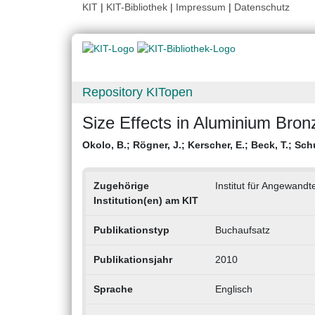
KIT
|
KIT-Bibliothek
|
Impressum
|
Datenschutz
Repository KITopen
Size Effects in Aluminium Bro
Okolo, B.
;
Rögner, J.
;
Kerscher, E.
;
Beck, T.
;
Schu
Zugehörige
Institut für Angewand
Institution(en) am KIT
Publikationstyp
Buchaufsatz
Publikationsjahr
2010
Sprache
Englisch