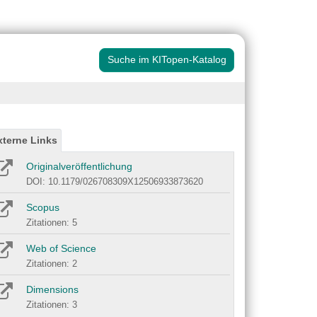
Suche im KITopen-Katalog
xterne Links
Originalveröffentlichung
DOI: 10.1179/026708309X12506933873620
Scopus
Zitationen: 5
Web of Science
Zitationen: 2
Dimensions
Zitationen: 3