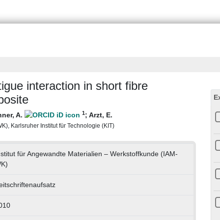
gue interaction in short fibre
posite
E
1
ner, A.
;
Arzt, E.
), Karlsruher Institut für Technologie (KIT)
nstitut für Angewandte Materialien – Werkstoffkunde (IAM-
K)
eitschriftenaufsatz
010