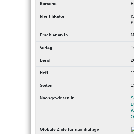
Sprache
E
Identifikator
I
K
Erschienen in
M
Verlag
T
Band
2
Heft
1
Seiten
1
Nachgewiesen in
S
D
W
O
Globale Ziele für nachhaltige