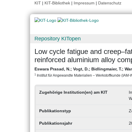
KIT
|
KIT-Bibliothek
|
Impressum
|
Datenschutz
Repository KITopen
Low cycle fatigue and creep–fati
reinforced aluminium alloy com
Eswara Prasad, N.
;
Vogt, D.
;
Bidlingmaier, T.
;
Wan
1
Institut für Angewandte Materialien – Werkstoffkunde (IAM-WK
Zugehörige Institution(en) am KIT
I
W
Publikationstyp
Z
Publikationsjahr
2