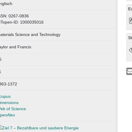
nglisch
E
SSN: 0267-0836
ITopen-ID: 1000035016
aterials Science and Technology
S
aylor and Francis
6
1
363-1372
copus
imensions
eb of Science
penAlex