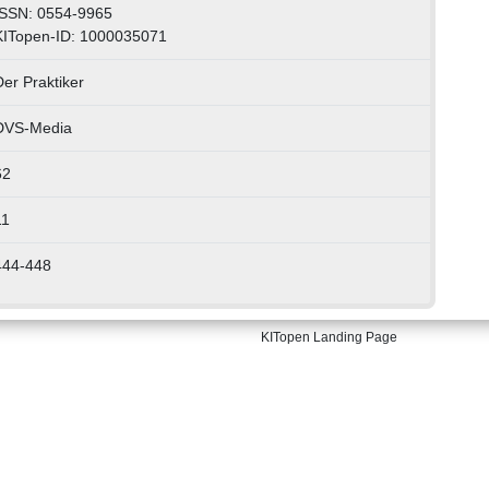
ISSN: 0554-9965
KITopen-ID: 1000035071
er Praktiker
DVS-Media
62
11
444-448
KITopen Landing Page