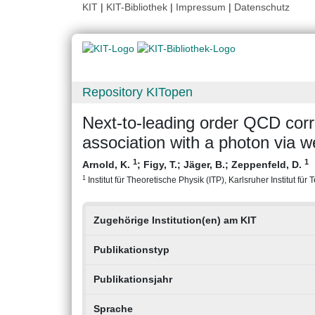
KIT
|
KIT-Bibliothek
|
Impressum
|
Datenschutz
Repository KITopen
Next-to-leading order QCD corr
association with a photon via 
1
1
Arnold, K.
;
Figy, T.
;
Jäger, B.
;
Zeppenfeld, D.
1
Institut für Theoretische Physik (ITP), Karlsruher Institut für
Zugehörige Institution(en) am KIT
Publikationstyp
Publikationsjahr
Sprache