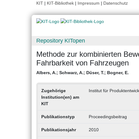
KIT
|
KIT-Bibliothek
|
Impressum
|
Datenschutz
Repository KITopen
Methode zur kombinierten Bewe
Fahrbarkeit von Fahrzeugen
Albers, A.
;
Schwarz, A.
;
Düser, T.
;
Bogner, E.
Zugehörige
Institut für Produktentwic
Institution(en) am
KIT
Publikationstyp
Proceedingsbeitrag
Publikationsjahr
2010