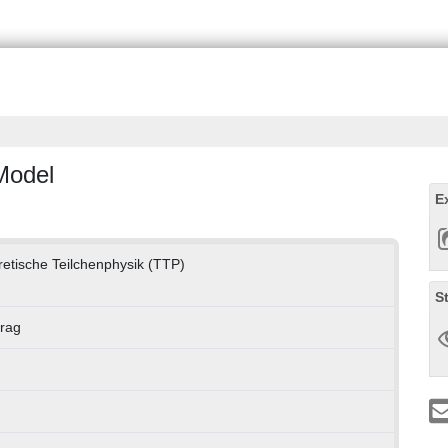
Model
E
oretische Teilchenphysik (TTP)
S
rag