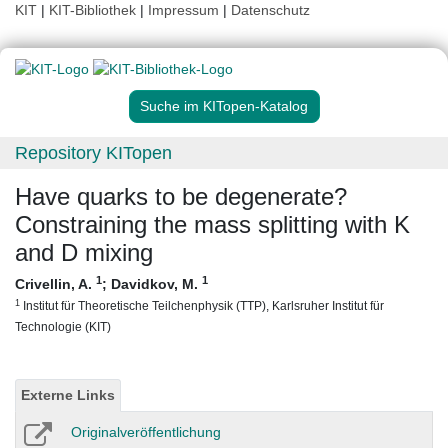
KIT
|
KIT-Bibliothek
|
Impressum
|
Datenschutz
Suche im KITopen-Katalog
Repository KITopen
Have quarks to be degenerate?
Constraining the mass splitting with K
and D mixing
1
1
Crivellin, A.
;
Davidkov, M.
1
Institut für Theoretische Teilchenphysik (TTP), Karlsruher Institut für
Technologie (KIT)
Externe Links
Originalveröffentlichung