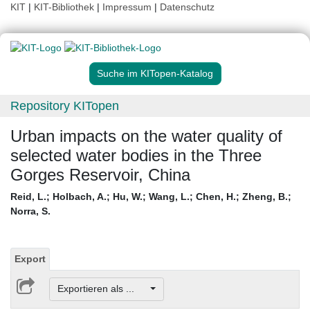
KIT
|
KIT-Bibliothek
|
Impressum
|
Datenschutz
Suche im KITopen-Katalog
Repository KITopen
Urban impacts on the water quality of
selected water bodies in the Three
Gorges Reservoir, China
Reid, L.
;
Holbach, A.
;
Hu, W.
;
Wang, L.
;
Chen, H.
;
Zheng, B.
;
Norra, S.
Export
Exportieren als ...