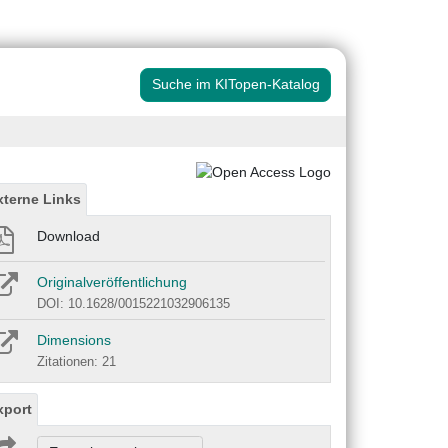
Suche im KITopen-Katalog
xterne Links
Download
Originalveröffentlichung
DOI: 10.1628/0015221032906135
Dimensions
Zitationen: 21
xport