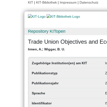
KIT
|
KIT-Bibliothek
|
Impressum
|
Datenschutz
Repository KITopen
Trade Union Objectives and E
Irmen, A.
;
Wigger, B. U.
Zugehörige Institution(en) am KIT
I
Publikationstyp
Z
Publikationsjahr
2
Sprache
E
Identifikator
I