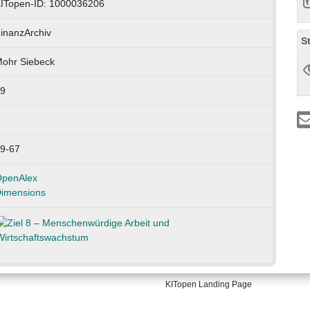
ITopen-ID: 1000036206
inanzArchiv
S
ohr Siebeck
9
9-67
penAlex
imensions
KITopen Landing Page