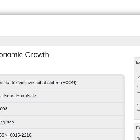
conomic Growth
E
nstitut für Volkswirtschaftslehre (ECON)
eitschriftenaufsatz
003
nglisch
E
SSN: 0015-2218