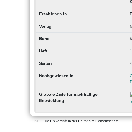
K
Erschienen in
F
Verlag
M
Band
5
Heft
1
Seiten
4
Nachgewiesen in
O
D
Globale Ziele für nachhaltige
Entwicklung
KIT – Die Universität in der Helmholtz-Gemeinschaft