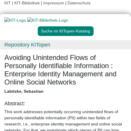
KIT
|
KIT-Bibliothek
|
Impressum
|
Datenschutz
Suche im KITopen-Katalog
Repository KITopen
Avoiding Unintended Flows of
Personally Identifiable Information :
Enterprise Identity Management and
Online Social Networks
Labitzke, Sebastian
Abstract:
This work addresses potentially occurring unintended flows of
personally identifiable information (PII) within two fields of
research, i.e., enterprise identity management and online social
networks. For that, we investigate which pieces of PII can how