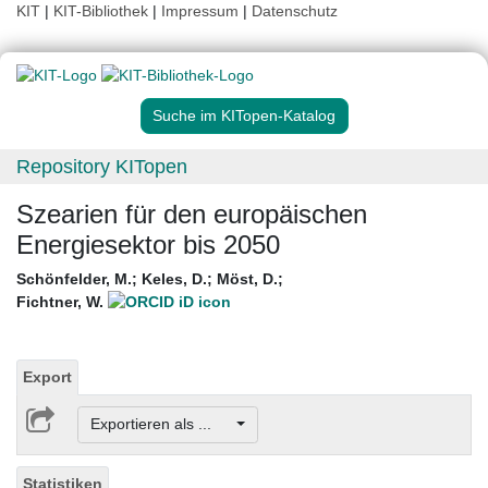
KIT
|
KIT-Bibliothek
|
Impressum
|
Datenschutz
Suche im KITopen-Katalog
Repository KITopen
Szearien für den europäischen
Energiesektor bis 2050
Schönfelder, M.
;
Keles, D.
;
Möst, D.
;
Fichtner, W.
Export
Exportieren als ...
Statistiken