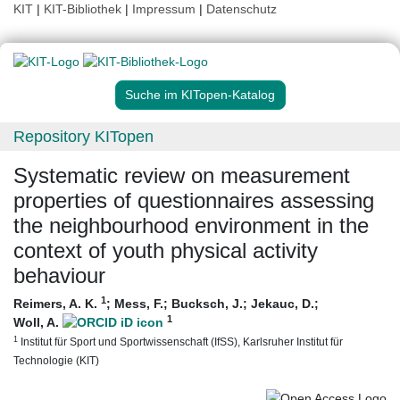
KIT
|
KIT-Bibliothek
|
Impressum
|
Datenschutz
Suche im KITopen-Katalog
Repository KITopen
Systematic review on measurement
properties of questionnaires assessing
the neighbourhood environment in the
context of youth physical activity
behaviour
1
Reimers, A. K.
;
Mess, F.
;
Bucksch, J.
;
Jekauc, D.
;
1
Woll, A.
1
Institut für Sport und Sportwissenschaft (IfSS), Karlsruher Institut für
Technologie (KIT)