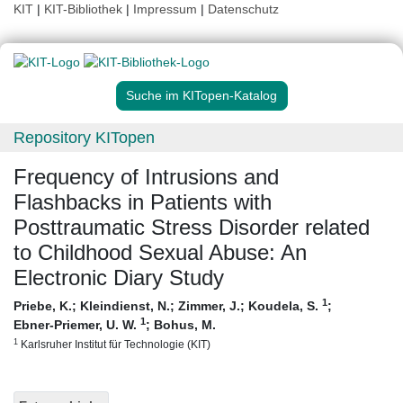
KIT
|
KIT-Bibliothek
|
Impressum
|
Datenschutz
Suche im KITopen-Katalog
Repository KITopen
Frequency of Intrusions and
Flashbacks in Patients with
Posttraumatic Stress Disorder related
to Childhood Sexual Abuse: An
Electronic Diary Study
1
Priebe, K.
;
Kleindienst, N.
;
Zimmer, J.
;
Koudela, S.
;
1
Ebner-Priemer, U. W.
;
Bohus, M.
1
Karlsruher Institut für Technologie (KIT)