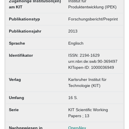
Zugehörige Institution(en)
Institut für
am KIT
Produktentwicklung (IPEK)
Publikationstyp
Forschungsbericht/Preprint
Publikationsjahr
2013
Sprache
Englisch
Identifikator
ISSN: 2194-1629
urn:nbn:de:swb:90-369497
KITopen-ID: 1000036949
Verlag
Karlsruher Institut für
Technologie (KIT)
Umfang
16 S.
Serie
KIT Scientific Working
Papers ; 13
Nachgewiesen in
OpenAlex