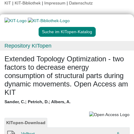
KIT
|
KIT-Bibliothek
|
Impressum
|
Datenschutz
Suche im KITopen-Katalog
Repository KITopen
Extended Topology Optimization - two
factors to decrease energy
consumption of structural parts during
dynamic movements. Open Access am
KIT
Sander, C.
;
Petrich, D.
;
Albers, A.
KITopen-Download
Volltext
§