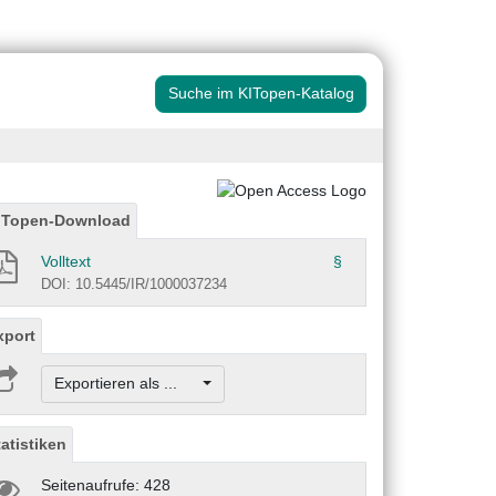
Suche im KITopen-Katalog
ITopen-Download
Volltext
§
DOI: 10.5445/IR/1000037234
xport
Exportieren als ...
tatistiken
Seitenaufrufe: 428