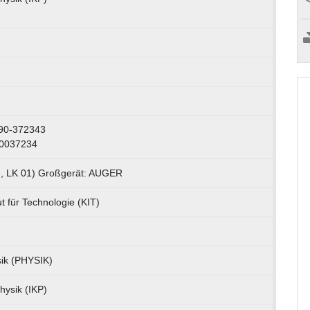
:90-372343
00037234
I, LK 01) Großgerät: AUGER
ut für Technologie (KIT)
sik (PHYSIK)
physik (IKP)