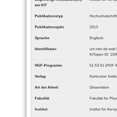
am KIT
Publikationstyp
Hochschulschrift
Publikationsjahr
2013
Sprache
Englisch
Identifikator
urn:nbn:de:swb
KITopen-ID: 10
HGF-Programm
51.53.01 (POF I
Verlag
Karlsruher Instit
Art der Arbeit
Dissertation
Fakultät
Fakultät für Phy
Institut
Institut für Kern