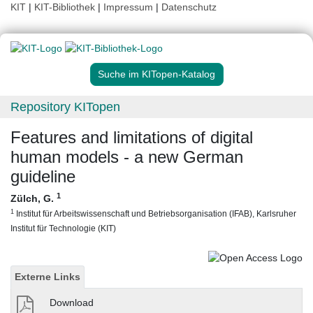
KIT
|
KIT-Bibliothek
|
Impressum
|
Datenschutz
Suche im KITopen-Katalog
Repository KITopen
Features and limitations of digital
human models - a new German
guideline
1
Zülch, G.
1
Institut für Arbeitswissenschaft und Betriebsorganisation (IFAB), Karlsruher
Institut für Technologie (KIT)
Externe Links
Download