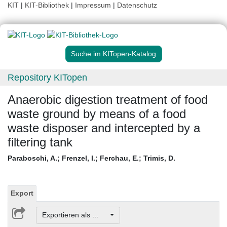
KIT
|
KIT-Bibliothek
|
Impressum
|
Datenschutz
Suche im KITopen-Katalog
Repository KITopen
Anaerobic digestion treatment of food
waste ground by means of a food
waste disposer and intercepted by a
filtering tank
Paraboschi, A.
;
Frenzel, I.
;
Ferchau, E.
;
Trimis, D.
Export
Exportieren als ...