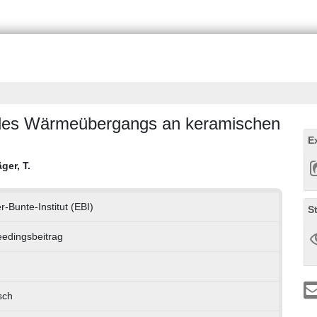
 des Wärmeübergangs an keramischen
E
ger, T.
r-Bunte-Institut (EBI)
S
edingsbeitrag
sch