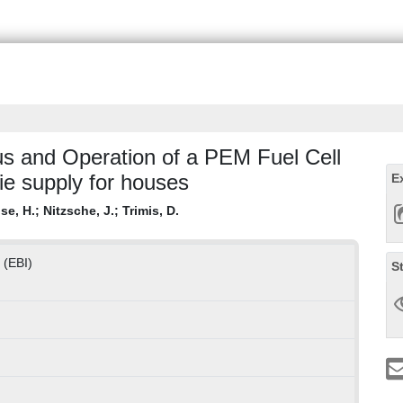
s and Operation of a PEM Fuel Cell
ie supply for houses
E
se, H.
;
Nitzsche, J.
;
Trimis, D.
 (EBI)
S