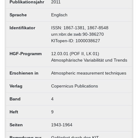
Publikationsjahr
2011
Sprache
Englisch
Identifikator
ISSN: 1867-1381, 1867-8548
urn:nbn:de:swb:90-386270
KITopen-ID: 1000038627
HGF-Programm
12.03.01 (POF II, LK 01)
Atmosphärische Variabilität und Trends
Erschienen in
Atmospheric measurement techniques
Verlag
Copernicus Publications
Band
4
Heft
9
Seiten
1943-1964
Bemerkung zur
Gefördert durch den KIT-