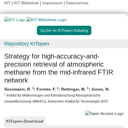
KIT
|
KIT-Bibliothek
|
Impressum
|
Datenschutz
Suche im KITopen-Katalog
Repository KITopen
Strategy for high-accuracy-and-
precision retrieval of atmospheric
methane from the mid-infrared FTIR
network
1
1
1
Sussmann, R.
;
Forster, F.
;
Rettinger, M.
;
Jones, N.
1
Institut für Meteorologie und Klimaforschung Atmosphärische
Umweltforschung (IMKIFU), Karlsruher Institut für Technologie (KIT)
KITopen-Download