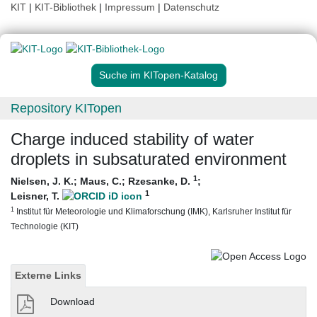
KIT
|
KIT-Bibliothek
|
Impressum
|
Datenschutz
Suche im KITopen-Katalog
Repository KITopen
Charge induced stability of water
droplets in subsaturated environment
1
Nielsen, J. K.
;
Maus, C.
;
Rzesanke, D.
;
1
Leisner, T.
1
Institut für Meteorologie und Klimaforschung (IMK), Karlsruher Institut für
Technologie (KIT)
Externe Links
Download