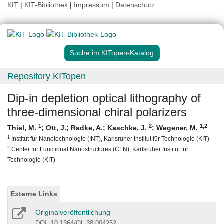
KIT
|
KIT-Bibliothek
|
Impressum
|
Datenschutz
Suche im KITopen-Katalog
Repository KITopen
Dip-in depletion optical lithography of
three-dimensional chiral polarizers
1
2
1
,2
Thiel, M.
;
Ott, J.
;
Radke, A.
;
Kaschke, J.
;
Wegener, M.
1
Institut für Nanotechnologie (INT), Karlsruher Institut für Technologie (KIT)
2
Center for Functional Nanostructures (CFN), Karlsruher Institut für
Technologie (KIT)
Externe Links
Originalveröffentlichung
DOI: 10.1364/OL.38.004252