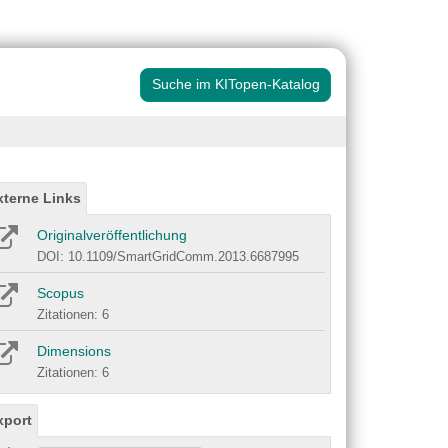
Suche im KITopen-Katalog
xterne Links
Originalveröffentlichung
DOI: 10.1109/SmartGridComm.2013.6687995
Scopus
Zitationen: 6
Dimensions
Zitationen: 6
xport