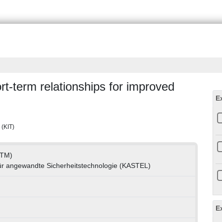
t-term relationships for improved
E
 (KIT)
 (TM)
r angewandte Sicherheitstechnologie (KASTEL)
E