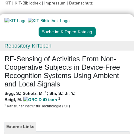
KIT
|
KIT-Bibliothek
|
Impressum
|
Datenschutz
Suche im KITopen-Katalog
Repository KITopen
RF-Sensing of Activities From Non-
Cooperative Subjects in Device-Free
Recognition Systems Using Ambient
and Local Signals
1
Sigg, S.
;
Scholz, M.
;
Shi, S.
;
Ji, Y.
;
1
Beigl, M.
1
Karlsruher Institut für Technologie (KIT)
Externe Links