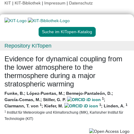
KIT
|
KIT-Bibliothek
|
Impressum
|
Datenschutz
Suche im KITopen-Katalog
Repository KITopen
Evidence for dynamical coupling from
the lower atmosphere to the
thermosphere during a major
stratospheric warming
Funke, B.
;
López-Puertas, M.
;
Bermejo-Pantaleón, D.
;
1
García-Comas, M.
;
Stiller, G. P.
;
1
1
1
Clarmann, T. von
;
Kiefer, M.
;
Linden, A.
1
Institut für Meteorologie und Klimaforschung (IMK), Karlsruher Institut für
Technologie (KIT)