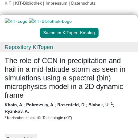
KIT
|
KIT-Bibliothek
|
Impressum
|
Datenschutz
Suche im KITopen-Katalog
Repository KITopen
The role of CCN in precipitation and
hail in a mid-latitude storm as seen in
simulations using a spectral (bin)
microphysics model in a 2D dynamic
frame
1
Khain, A.
;
Pokrovsky, A.
;
Rosenfeld, D.
;
Blahak, U.
;
Ryzhkov, A.
1
Karlsruher Institut für Technologie (KIT)