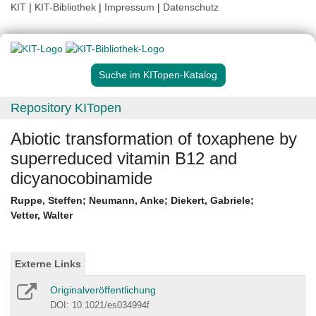
KIT
|
KIT-Bibliothek
|
Impressum
|
Datenschutz
Suche im KITopen-Katalog
Repository KITopen
Abiotic transformation of toxaphene by
superreduced vitamin B12 and
dicyanocobinamide
Ruppe, Steffen
;
Neumann, Anke
;
Diekert, Gabriele
;
Vetter, Walter
Externe Links
Originalveröffentlichung
DOI: 10.1021/es034994f