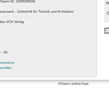
Topen-ID: 1000039556
S
uerwerk - Zeitschrift für Technik und Architektur
ley-VCH Verlag
2
 - 60
imensions
penAlex
KITopen Landing Page