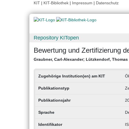
KIT
|
KIT-Bibliothek
|
Impressum
|
Datenschutz
Repository KITopen
Bewertung und Zertifizierung d
Graubner, Carl-Alexander
;
Lützkendorf, Thomas
Zugehörige Institution(en) am KIT
Ö
Publikationstyp
Ze
Publikationsjahr
2
Sprache
D
Identifikator
I