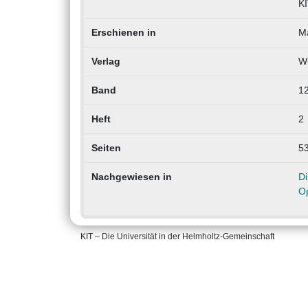
KI
Erschienen in
Ma
Verlag
Wi
Band
1
Heft
2
Seiten
53
Nachgewiesen in
D
O
KIT – Die Universität in der Helmholtz-Gemeinschaft