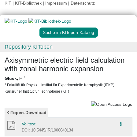
KIT
|
KIT-Bibliothek
|
Impressum
|
Datenschutz
Suche im KITopen-Katalog
Repository KITopen
Axisymmetric electric field calculation
with zonal harmonic expansion
1
Glück, F.
1
Fakultät für Physik – Institut für Experimentelle Kernphysik (IEKP),
Karlsruher Institut für Technologie (KIT)
KITopen-Download
Volltext
§
DOI: 10.5445/IR/1000040134