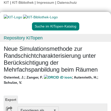
KIT
|
KIT-Bibliothek
|
Impressum
|
Datenschutz
Suche im KITopen-Katalog
Repository KITopen
Neue Simulationsmethode zur
Randschichtcharakterisierung unter
Berücksichtigung der
Mehrfachspanbildung beim Räumen
Osterried, J.
;
Zanger, F.
;
Autenrieth, H.
;
Schulze, V.
Export
Exportieren als ...