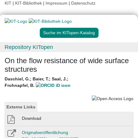
KIT
|
KIT-Bibliothek
|
Impressum
|
Datenschutz
Suche im KITopen-Katalog
Repository KITopen
On the flow resistance of wide surface
structures
Daschiel, G.
;
Baier, T.
;
Saal, J.
;
Frohnapfel, B.
Externe Links
Download
Originalveröffentlichung