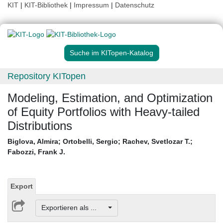
KIT
|
KIT-Bibliothek
|
Impressum
|
Datenschutz
Suche im KITopen-Katalog
Repository KITopen
Modeling, Estimation, and Optimization
of Equity Portfolios with Heavy-tailed
Distributions
Biglova, Almira
;
Ortobelli, Sergio
;
Rachev, Svetlozar T.
;
Fabozzi, Frank J.
Export
Exportieren als ...