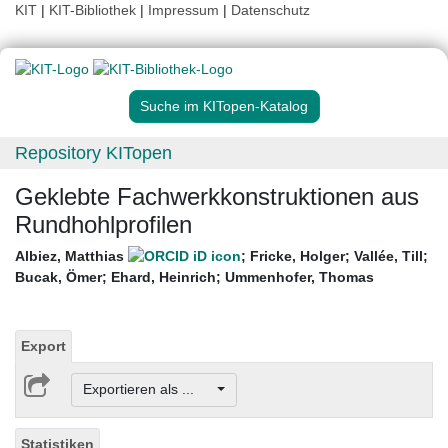
KIT
|
KIT-Bibliothek
|
Impressum
|
Datenschutz
Suche im KITopen-Katalog
Repository KITopen
Geklebte Fachwerkkonstruktionen aus
Rundhohlprofilen
Albiez, Matthias
;
Fricke, Holger
;
Vallée, Till
;
Bucak, Ömer
;
Ehard, Heinrich
;
Ummenhofer, Thomas
Export
Exportieren als ...
Statistiken