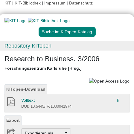
KIT
|
KIT-Bibliothek
|
Impressum
|
Datenschutz
Suche im KITopen-Katalog
Repository KITopen
Research to Business. 3/2006
Forschungszentrum Karlsruhe [Hrsg.]
KITopen-Download
Volltext
§
DOI: 10.5445/IR/1000041974
Export
Exportieren als ...