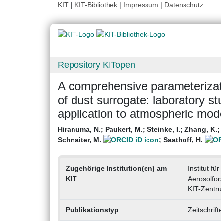
KIT
|
KIT-Bibliothek
|
Impressum
|
Datenschutz
Repository KITopen
A comprehensive parameterizat
of dust surrogate: laboratory st
application to atmospheric mod
Hiranuma, N.
;
Paukert, M.
;
Steinke, I.
;
Zhang, K.
Schnaiter, M.
;
Saathoff, H.
Zugehörige Institution(en) am
Institut f
KIT
Aerosolfo
KIT-Zentr
Publikationstyp
Zeitschrif