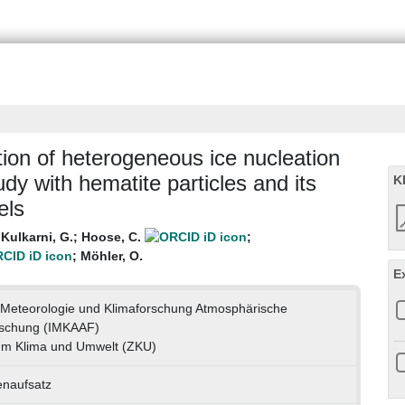
ion of heterogeneous ice nucleation
udy with hematite particles and its
K
els
;
Kulkarni, G.
;
Hoose, C.
;
;
Möhler, O.
E
ür Meteorologie und Klimaforschung Atmosphärische
rschung (IMKAAF)
um Klima und Umwelt (ZKU)
tenaufsatz