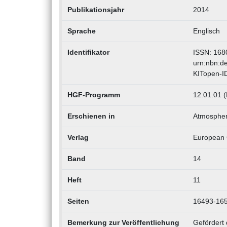
Publikationsjahr
2014
Sprache
Englisch
Identifikator
ISSN: 168
urn:nbn:d
KITopen-I
HGF-Programm
12.01.01 (
Erschienen in
Atmospheri
Verlag
European 
Band
14
Heft
11
Seiten
16493-16
Bemerkung zur Veröffentlichung
Gefördert 