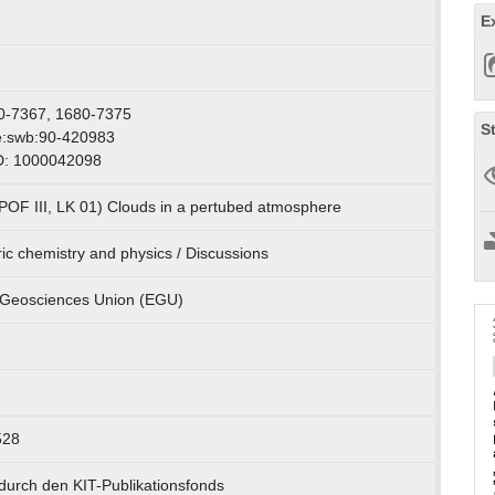
E
0-7367, 1680-7375
S
e:swb:90-420983
D: 1000042098
POF III, LK 01) Clouds in a pertubed atmosphere
c chemistry and physics / Discussions
Geosciences Union (EGU)
528
durch den KIT-Publikationsfonds