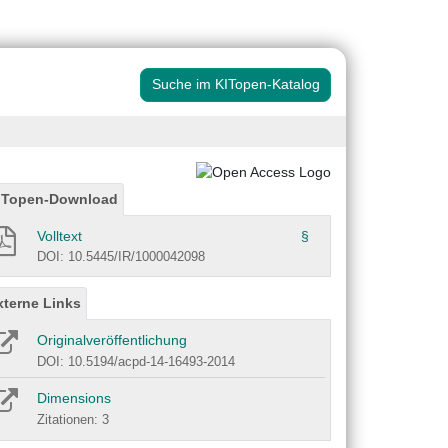
Suche im KITopen-Katalog
ITopen-Download
Volltext
§
DOI: 10.5445/IR/1000042098
xterne Links
Originalveröffentlichung
DOI: 10.5194/acpd-14-16493-2014
Dimensions
Zitationen: 3