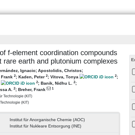
r of f-element coordination compounds
nt rare earth and plutonium complexes
E
ernández, Ignacio
;
Apostolidis, Christos
;
2
2
2
, Frank
;
Kaden, Peter
;
Vitova, Tonya
;
2
2
y
;
Banik, Nidhu L.
;
2
1
issa A.
;
Breher, Frank
für Technologie (KIT)
r Technologie (KIT)
Institut für Anorganische Chemie (AOC)
Institut für Nukleare Entsorgung (INE)