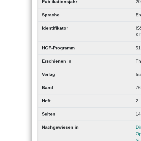
Publikationsjahr
20
Sprache
En
Identifikator
IS
KI
HGF-Programm
51
Erschienen in
Th
Verlag
In
Band
76
Heft
2
Seiten
14
Nachgewiesen in
Di
Op
Sc