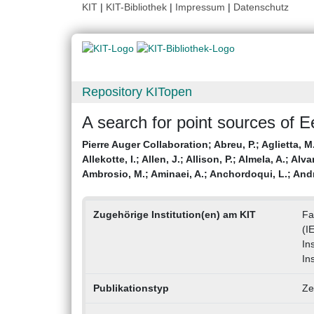
KIT
|
KIT-Bibliothek
|
Impressum
|
Datenschutz
Repository KITopen
A search for point sources of 
Pierre Auger Collaboration
;
Abreu, P.
;
Aglietta, M
Allekotte, I.
;
Allen, J.
;
Allison, P.
;
Almela, A.
;
Alvar
Ambrosio, M.
;
Aminaei, A.
;
Anchordoqui, L.
;
Andr
Zugehörige Institution(en) am KIT
Fa
(I
In
In
Publikationstyp
Ze