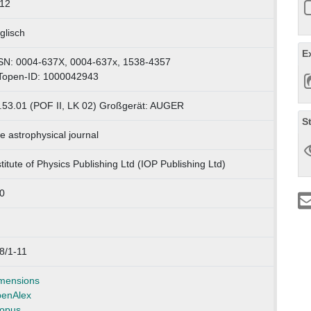
12
glisch
E
SN: 0004-637X, 0004-637x, 1538-4357
Topen-ID: 1000042943
.53.01 (POF II, LK 02) Großgerät: AUGER
S
e astrophysical journal
stitute of Physics Publishing Ltd (IOP Publishing Ltd)
0
8/1-11
mensions
enAlex
opus