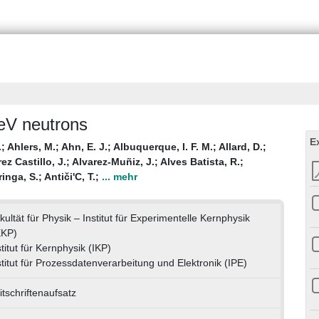
EeV neutrons
E
.
;
Ahlers, M.
;
Ahn, E. J.
;
Albuquerque, I. F. M.
;
Allard, D.
;
ez Castillo, J.
;
Alvarez-Muñiz, J.
;
Alves Batista, R.
;
inga, S.
;
Antiči'C, T.
;
... mehr
kultät für Physik – Institut für Experimentelle Kernphysik
EKP)
stitut für Kernphysik (IKP)
stitut für Prozessdatenverarbeitung und Elektronik (IPE)
itschriftenaufsatz