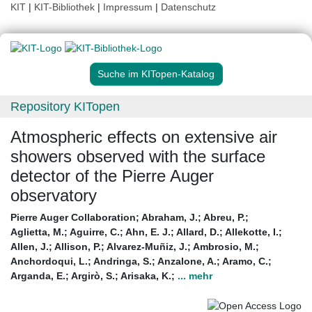
KIT
|
KIT-Bibliothek
|
Impressum
|
Datenschutz
Suche im KITopen-Katalog
Repository KITopen
Atmospheric effects on extensive air
showers observed with the surface
detector of the Pierre Auger
observatory
Pierre Auger Collaboration
;
Abraham, J.
;
Abreu, P.
;
Aglietta, M.
;
Aguirre, C.
;
Ahn, E. J.
;
Allard, D.
;
Allekotte, I.
;
Allen, J.
;
Allison, P.
;
Alvarez-Muñiz, J.
;
Ambrosio, M.
;
Anchordoqui, L.
;
Andringa, S.
;
Anzalone, A.
;
Aramo, C.
;
Arganda, E.
;
Argirò, S.
;
Arisaka, K.
;
... mehr