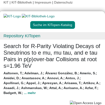
KIT
|
KIT-Bibliothek
|
Impressum
|
Datenschutz
Suche im KITopen-Katalog
Repository KITopen
Search for R-Parity Violating Decays of
Sneutrinos to e mu, mu tau, and e tau
Pairs in p(p)over-bar Collisions at root
s=1.96 TeV
Aaltonen, T.
;
Adelman, J.
;
Álvarez González, B.
;
Amerio, S.
;
Amidei, D.
;
Anastassov, A.
;
Annovi, A.
;
Antos, J.
;
Apollinari, G.
;
Appel, J.
;
Apresyan, A.
;
Arisawa, T.
;
Artikov, A.
;
Asaadi, J.
;
Ashmanskas, W.
;
Attal, A.
;
Aurisano, A.
;
Azfar, F.
;
Badgett, W.
;
... mehr