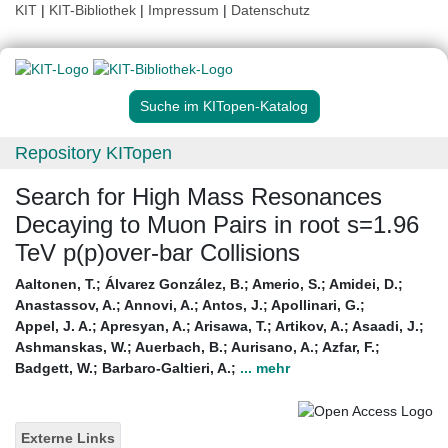
KIT
|
KIT-Bibliothek
|
Impressum
|
Datenschutz
Suche im KITopen-Katalog
Repository KITopen
Search for High Mass Resonances
Decaying to Muon Pairs in root s=1.96
TeV p(p)over-bar Collisions
Aaltonen, T.
;
Álvarez González, B.
;
Amerio, S.
;
Amidei, D.
;
Anastassov, A.
;
Annovi, A.
;
Antos, J.
;
Apollinari, G.
;
Appel, J. A.
;
Apresyan, A.
;
Arisawa, T.
;
Artikov, A.
;
Asaadi, J.
;
Ashmanskas, W.
;
Auerbach, B.
;
Aurisano, A.
;
Azfar, F.
;
Badgett, W.
;
Barbaro-Galtieri, A.
;
... mehr
Externe Links