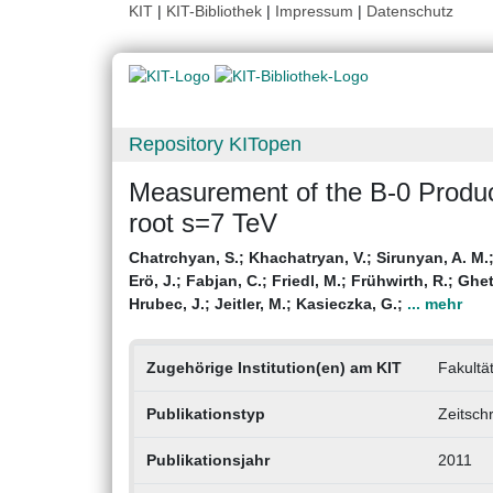
KIT
|
KIT-Bibliothek
|
Impressum
|
Datenschutz
Repository KITopen
Measurement of the B-0 Product
root s=7 TeV
Chatrchyan, S.
;
Khachatryan, V.
;
Sirunyan, A. M.
Erö, J.
;
Fabjan, C.
;
Friedl, M.
;
Frühwirth, R.
;
Ghet
Hrubec, J.
;
Jeitler, M.
;
Kasieczka, G.
;
... mehr
Zugehörige Institution(en) am KIT
Fakultät
Publikationstyp
Zeitschr
Publikationsjahr
2011