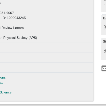
h
0031-9007
n-ID: 1000043245
E
l Review Letters
n Physical Society (APS)
S
ions
ex
Science