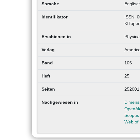
Sprache
Englisc
Identifikator
ISSN: 
KITope
Erschienen in
Physica
Verlag
America
Band
106
Heft
25
Seiten
252001
Nachgewiesen in
Dimens
OpenAl
Scopus
Web of 