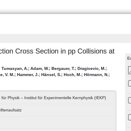
ion Cross Section in pp Collisions at
E
;
Tumasyan, A.
;
Adam, W.
;
Bergauer, T.
;
Dragicevic, M.
;
e, V. M.
;
Hammer, J.
;
Hänsel, S.
;
Hoch, M.
;
Hörmann, N.
;
 für Physik – Institut für Experimentelle Kernphysik (IEKP)
iftenaufsatz