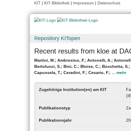
KIT
|
KIT-Bibliothek
|
Impressum
|
Datenschutz
Repository KITopen
Recent results from kloe at D
Martini, M.
;
Ambrosino, F.
;
Antonelli, A.
;
Antonell
Bertolucci, S.
;
Bini, C.
;
Bloise, C.
;
Bocchetta, S.
Capussela, T.
;
Ceradini, F.
;
Cesario, F.
;
... mehr
Zugehörige Institution(en) am KIT
Fa
(I
Publikationstyp
Ze
Publikationsjahr
20