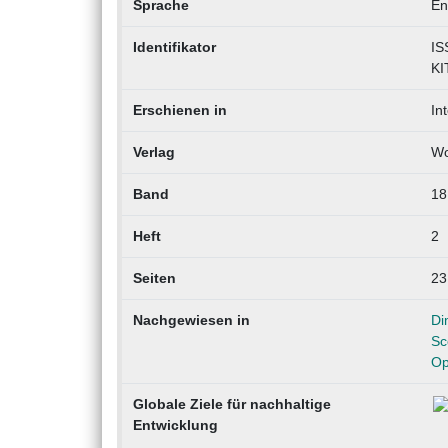
Sprache
En
Identifikator
IS
KI
Erschienen in
In
Verlag
Wo
Band
18
Heft
2
Seiten
23
Nachgewiesen in
Di
Sc
Op
Globale Ziele für nachhaltige
Entwicklung