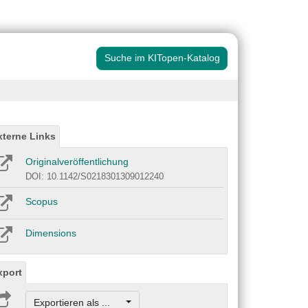
Suche im KITopen-Katalog
xterne Links
Originalveröffentlichung
DOI: 10.1142/S0218301309012240
Scopus
Dimensions
xport
Exportieren als ...