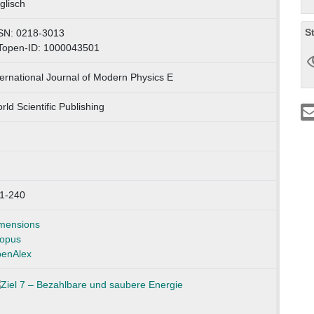
glisch
S
SN: 0218-3013
Topen-ID: 1000043501
ternational Journal of Modern Physics E
rld Scientific Publishing
1-240
mensions
opus
enAlex