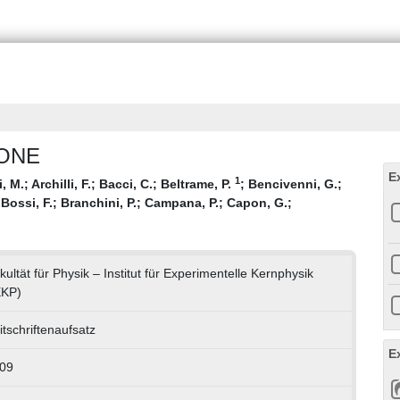
AONE
E
1
i, M.
;
Archilli, F.
;
Bacci, C.
;
Beltrame, P.
;
Bencivenni, G.
;
;
Bossi, F.
;
Branchini, P.
;
Campana, P.
;
Capon, G.
;
kultät für Physik – Institut für Experimentelle Kernphysik
EKP)
itschriftenaufsatz
E
09