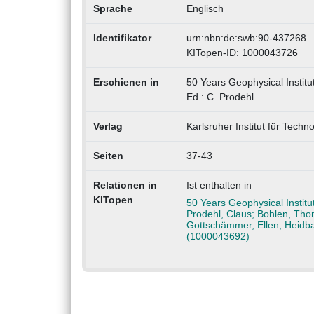
Sprache
Englisch
Identifikator
urn:nbn:de:swb:90-437268
KITopen-ID: 1000043726
Erschienen in
50 Years Geophysical Institu
Ed.: C. Prodehl
Verlag
Karlsruher Institut für Techno
Seiten
37-43
Relationen in
Ist enthalten in
KITopen
50 Years Geophysical Institu
Prodehl, Claus; Bohlen, Thom
Gottschämmer, Ellen; Heidbac
(1000043692)