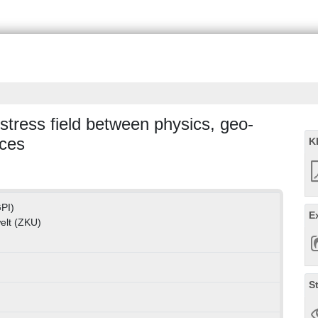
stress field between physics, geo-
nces
K
GPI)
E
elt (ZKU)
S