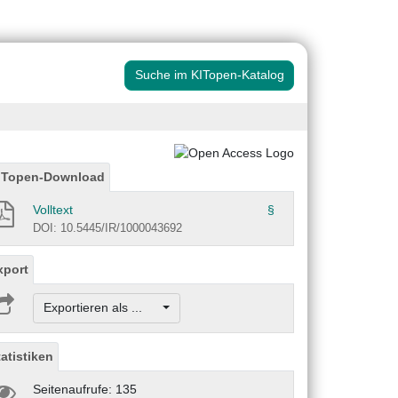
Suche im KITopen-Katalog
ITopen-Download
Volltext
§
DOI: 10.5445/IR/1000043692
xport
Exportieren als ...
tatistiken
Seitenaufrufe: 135