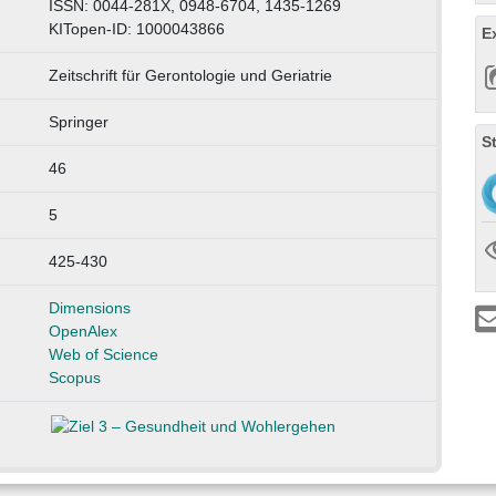
ISSN: 0044-281X, 0948-6704, 1435-1269
KITopen-ID: 1000043866
E
Zeitschrift für Gerontologie und Geriatrie
Springer
S
46
5
425-430
Dimensions
OpenAlex
Web of Science
Scopus