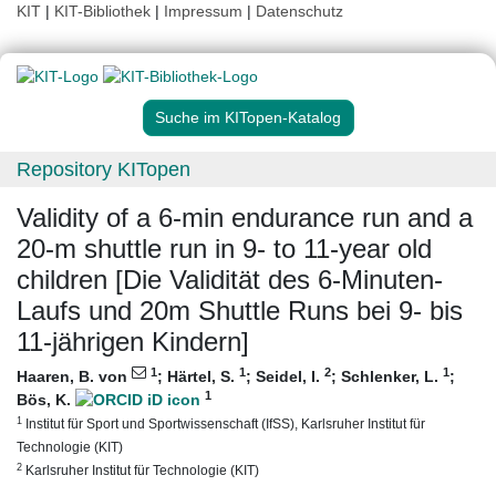
KIT
|
KIT-Bibliothek
|
Impressum
|
Datenschutz
Suche im KITopen-Katalog
Repository KITopen
Validity of a 6-min endurance run and a
20-m shuttle run in 9- to 11-year old
children [Die Validität des 6-Minuten-
Laufs und 20m Shuttle Runs bei 9- bis
11-jährigen Kindern]
1
1
2
1
Haaren, B. von
;
Härtel, S.
;
Seidel, I.
;
Schlenker, L.
;
1
Bös, K.
1
Institut für Sport und Sportwissenschaft (IfSS), Karlsruher Institut für
Technologie (KIT)
2
Karlsruher Institut für Technologie (KIT)