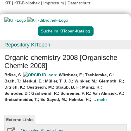
KIT
|
KIT-Bibliothek
|
Impressum
|
Datenschutz
Suche im KITopen-Katalog
Repository KITopen
Organic chemistry 2008 [Organische
Chemie 2008]
Bräse, S.
;
Würthner, F.
;
Tschierske, C.
;
Bach, T.
;
Merkul, E.
;
Müller, T. J. J.
;
Winkler, M.
;
Giernoth, R.
;
Ditrich, K.
;
Oestreich, M.
;
Straub, B. F.
;
Muñiz, K.
;
Schröder, D.
;
Gschwind, R.
;
Schreiner, P. R.
;
Van Almsick, A.
;
Bretschneider, T.
;
Es-Sayed, M.
;
Helmke, H.
;
... mehr
Externe Links
Originalveröffentlichung