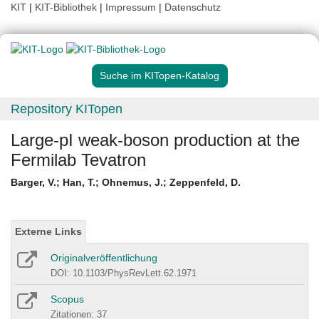
KIT
|
KIT-Bibliothek
|
Impressum
|
Datenschutz
Suche im KITopen-Katalog
Repository KITopen
Large-pI weak-boson production at the
Fermilab Tevatron
Barger, V.
;
Han, T.
;
Ohnemus, J.
;
Zeppenfeld, D.
Externe Links
Originalveröffentlichung
DOI: 10.1103/PhysRevLett.62.1971
Scopus
Zitationen: 37