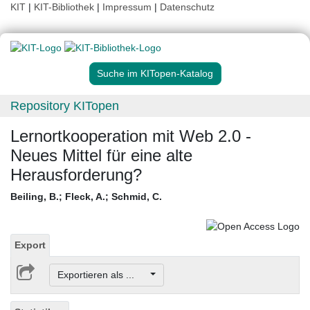
KIT
|
KIT-Bibliothek
|
Impressum
|
Datenschutz
Suche im KITopen-Katalog
Repository KITopen
Lernortkooperation mit Web 2.0 -
Neues Mittel für eine alte
Herausforderung?
Beiling, B.
;
Fleck, A.
;
Schmid, C.
Export
Exportieren als ...