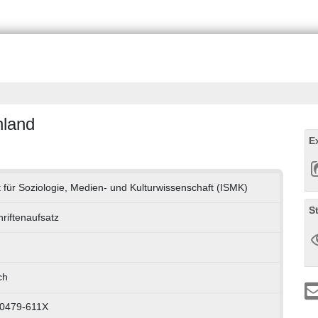
hland
E
ut für Soziologie, Medien- und Kulturwissenschaft (ISMK)
S
hriftenaufsatz
ch
 0479-611X