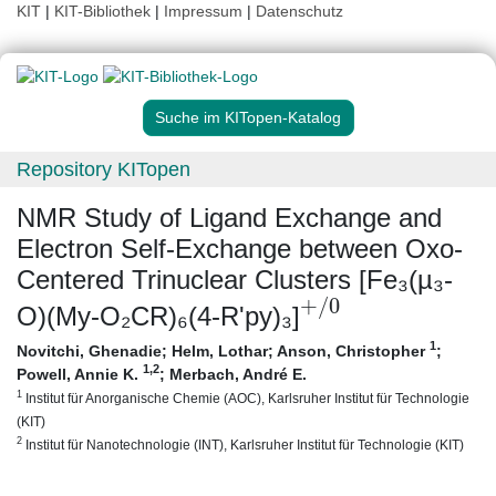
KIT
|
KIT-Bibliothek
|
Impressum
|
Datenschutz
Suche im KITopen-Katalog
Repository KITopen
NMR Study of Ligand Exchange and
Electron Self-Exchange between Oxo-
Centered Trinuclear Clusters [Fe₃(µ₃-
+
/
0
O)(My-O₂CR)₆(4-R'py)₃]
1
Novitchi, Ghenadie
;
Helm, Lothar
;
Anson, Christopher
;
1
,2
Powell, Annie K.
;
Merbach, André E.
1
Institut für Anorganische Chemie (AOC), Karlsruher Institut für Technologie
(KIT)
2
Institut für Nanotechnologie (INT), Karlsruher Institut für Technologie (KIT)